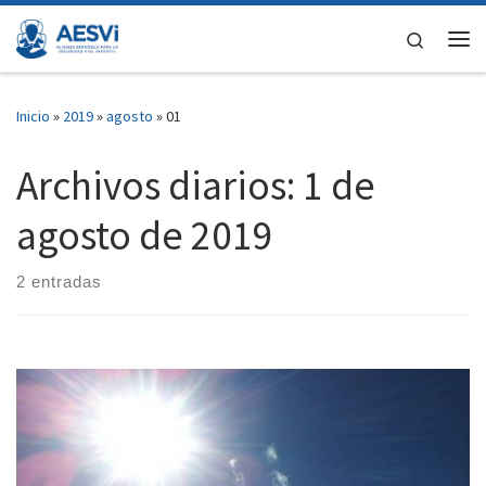
Saltar al contenido
Search
Me
Inicio
»
2019
»
agosto
»
01
Archivos diarios:
1 de
agosto de 2019
2 entradas