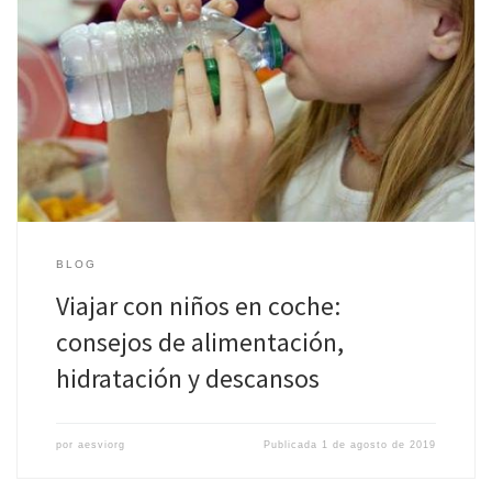
Viajar con niños no es tarea fácil. Los desplazamientos largos
suelen ser cansados para los adultos y mucho más para los niños
que no […]
BLOG
Viajar con niños en coche:
consejos de alimentación,
hidratación y descansos
por
aesviorg
Publicada
1 de agosto de 2019