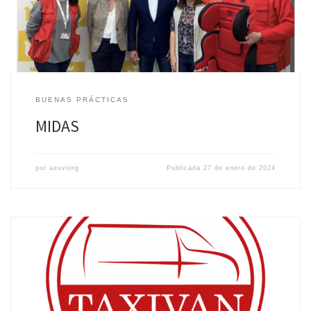
BUENAS PRÁCTICAS
MIDAS
por
aesviorg
Publicada
27 de enero de 2024
Empresa: Taxi Van Madrid Sector: transporte público Buena
práctica: todos sus vehículos están dotados de sistemas de