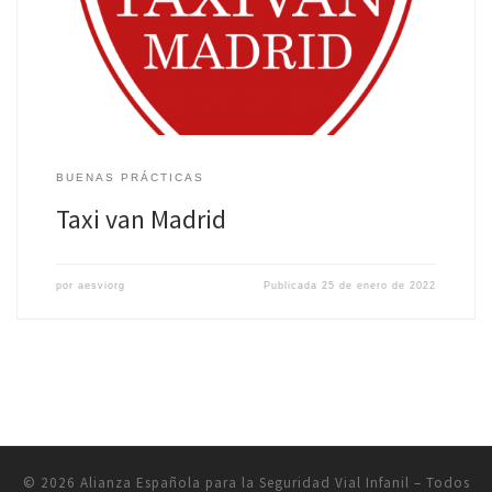
retención infantil. Así mismo, los conductores están […]
BUENAS PRÁCTICAS
Taxi van Madrid
por
aesviorg
Publicada
25 de enero de 2022
© 2026
Alianza Española para la Seguridad Vial Infanil
– Todos