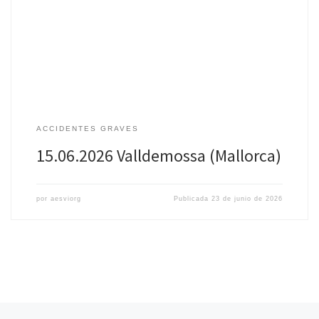
Fecha: 15 de junio de 2026 Lugar: Valldemossa (Mallorca) Menores
implicados: 2 (12 años) Más información: Crónica Balear
ACCIDENTES GRAVES
15.06.2026 Valldemossa (Mallorca)
por
aesviorg
Publicada
23 de junio de 2026