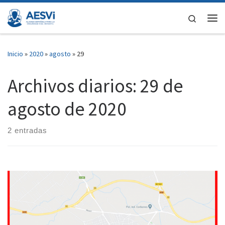
Saltar al contenido
Search
Me
Inicio
»
2020
»
agosto
»
29
Archivos diarios:
29 de
agosto de 2020
2 entradas