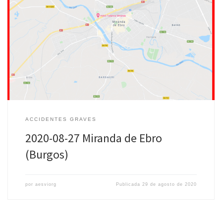
Fecha: 27 de Agosto de 2020 Lugar: Miranda de Ebro (Burgos) BU-
733 – Km 5. Menores afectados: Dos menores (10 y 12 años),
fallecidos ambos Más información: 20 […]
ACCIDENTES GRAVES
2020-08-27 Miranda de Ebro
(Burgos)
por
aesviorg
Publicada
29 de agosto de 2020