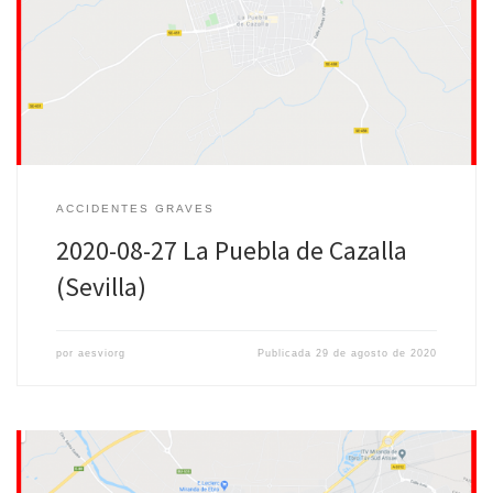
Fecha: 26 de Agosto de 2020 Lugar: La Puebla de Cazalla (Sevilla)
Menores afectados: Un bebé (16 meses), herido. Más
información: ABC – Sevilla
ACCIDENTES GRAVES
2020-08-27 La Puebla de Cazalla
(Sevilla)
por
aesviorg
Publicada
29 de agosto de 2020