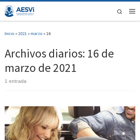
Saltar al contenido
Search
Me
Inicio
»
2021
»
marzo
»
16
Archivos diarios:
16 de
marzo de 2021
1 entrada