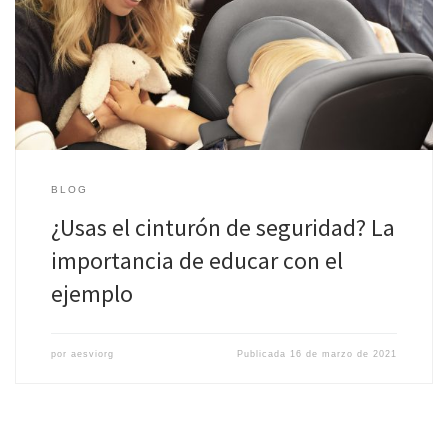
Durante el año pasado aumentó el número de fallecidos en
turismo y furgoneta que no llevaba puesto el cinturón de
seguridad en el momento […]
BLOG
¿Usas el cinturón de seguridad? La
importancia de educar con el
ejemplo
por
aesviorg
Publicada
16 de marzo de 2021