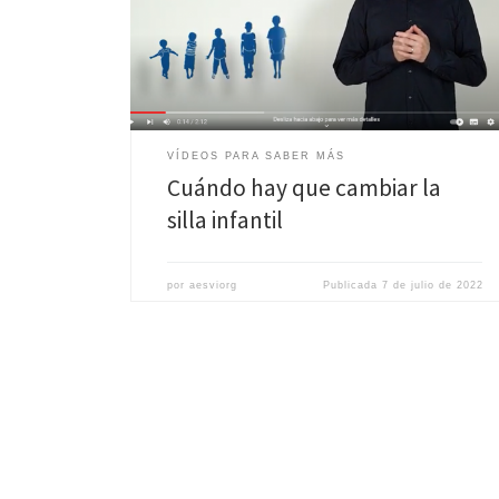
VÍDEOS PARA SABER MÁS
Cuándo hay que cambiar la
silla infantil
por
aesviorg
Publicada
7 de julio de 2022