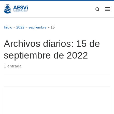
Saltar al contenido
Search
Me
Inicio
»
2022
»
septiembre
»
15
Archivos diarios:
15 de
septiembre de 2022
1 entrada