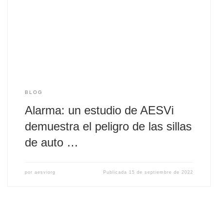
Los sistemas de retención infantil son los dispositivos de
seguridad en el automóvil que deben utilizar
obligatoriamente los bebés y niños hasta que alcanzan […]
BLOG
Alarma: un estudio de AESVi
demuestra el peligro de las sillas
de auto …
por
aesviorg
Publicada
15 de septiembre de 2022