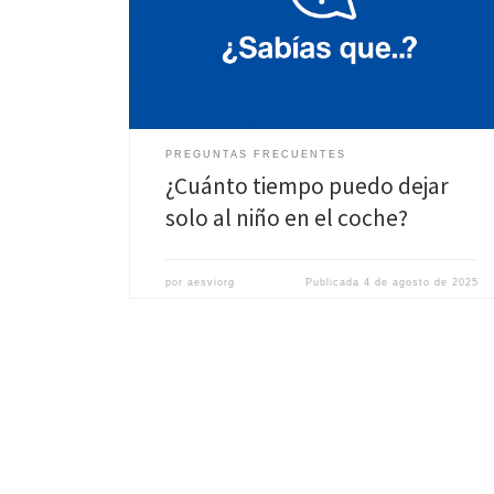
Incluso con la ventana un poco abierta, la temperatura
en un coche puede subir muy […]
PREGUNTAS FRECUENTES
¿Cuánto tiempo puedo dejar
solo al niño en el coche?
por
aesviorg
Publicada
4 de agosto de 2025