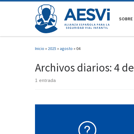
Saltar al contenido
SOBRE 
Inicio
»
2025
»
agosto
»
04
Archivos diarios:
4 de
1 entrada
Nunca dejes al niño ni siquiera «solo un minuto».