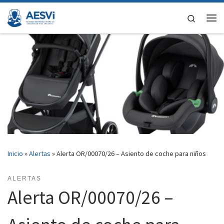
Saltar al contenido
Search
Me
Inicio
»
Alertas
»
Alerta OR/00070/26 – Asiento de coche para niños
ALERTAS
Alerta OR/00070/26 –