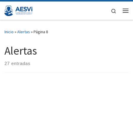
Saltar al contenido
Search
Me
Inicio
»
Alertas
»
Página 8
Alertas
27 entradas