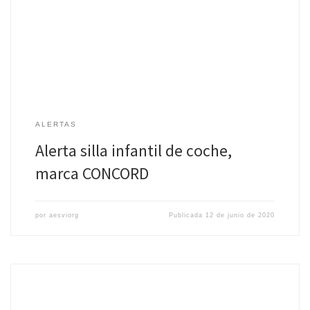
producto a partir de los usuarios finales, Retirada del producto del
mercado Producto: SILLA INFANTIL DE COCHE […]
ALERTAS
Alerta silla infantil de coche,
marca CONCORD
por
aesviorg
Publicada
12 de junio de 2020