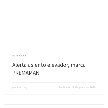
Fecha: 2019, semana 12 Medidas adoptadas: Recuperación del
producto a partir de los usuarios finales (Por: Fabricante)
Producto: ASIENTO ELEVADOR Marca: PREMAMAN Modelo: —
Notificante: Unión Europea Naturaleza […]
ALERTAS
Alerta asiento elevador, marca
PREMAMAN
por
aesviorg
Publicada
12 de junio de 2020