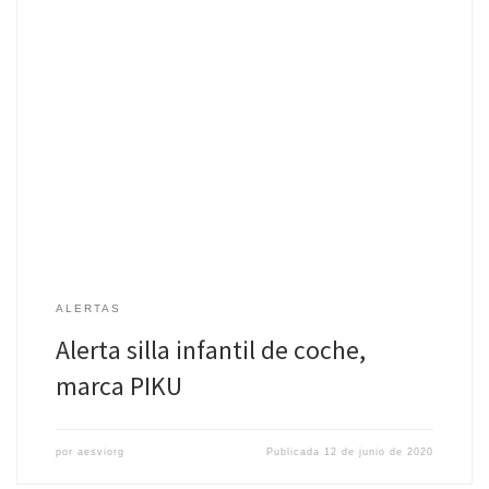
Fecha: 13 de marzo de 2019 Medidas adoptadas: Retirada del
producto del mercado Producto: SILLA INFANTIL DE COCHE
Marca: PIKU Modelo: ítem YB708A. (mod. 590). ISOFIX L31WT95T
[…]
ALERTAS
Alerta silla infantil de coche,
marca PIKU
por
aesviorg
Publicada
12 de junio de 2020