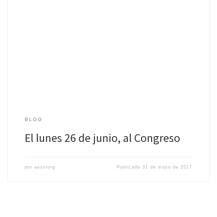
Estimad@ amig@ Como te informamos hace unos días, el próximo
lunes 26 de junio celebraremos en el Congreso de los Diputados
la primera Jornada […]
BLOG
El lunes 26 de junio, al Congreso
por
aesviorg
Publicada
31 de mayo de 2017