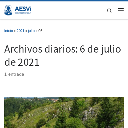
Saltar al contenido
Search
Me
Inicio
»
2021
»
julio
»
06
Archivos diarios:
6 de julio
de 2021
1 entrada