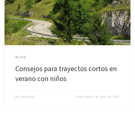
Las vacaciones de verano ya están aquí y llega el momento de
ponerse al volante para disfrutar de unos días de descanso en
familia. […]
BLOG
Consejos para trayectos cortos en
verano con niños
por
aesviorg
Publicada
6 de julio de 2021