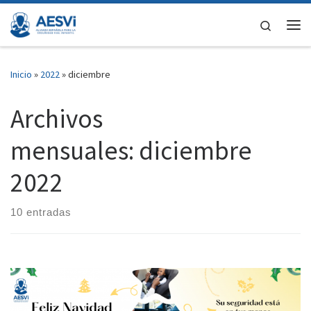
Saltar al contenido
Search
Me
Inicio
»
2022
»
diciembre
Archivos
mensuales:
diciembre
2022
10 entradas