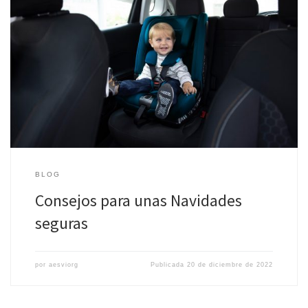
Con las vacaciones de Navidad y Año Nuevo a la vuelta de la
esquina, son millones las familias que estos días se preparan para
[…]
BLOG
Consejos para unas Navidades
seguras
por
aesviorg
Publicada
20 de diciembre de 2022