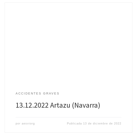
Fecha: 13 de diciembre de 2022 Lugar: Artazu (Navarra) Menores
implicados: 10 (entre 7 y 11 años) Más información: Noticias de
Navarra
ACCIDENTES GRAVES
13.12.2022 Artazu (Navarra)
por
aesviorg
Publicada
13 de diciembre de 2022